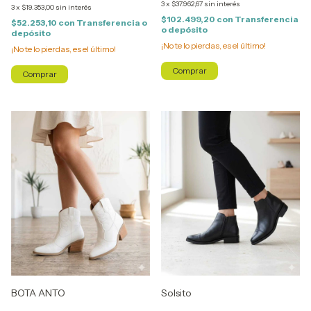
3
x
$37.962,67
sin interés
3
x
$19.353,00
sin interés
$102.499,20
con
Transferencia
$52.253,10
con
Transferencia o
o depósito
depósito
¡No te lo pierdas, es el último!
¡No te lo pierdas, es el último!
Comprar
Comprar
BOTA ANTO
Solsito