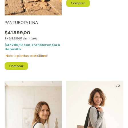
Comprar
PANTUBOTA LINA
$41.999,00
3
x
$13.999,67
sin interés
$37.799,10
con
Transferencia o
depósito
¡No te lo pierdas, es el último!
Comprar
1
/
2