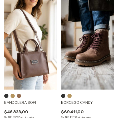
BANDOLERA SOFI
BORCEGO CANDY
$46.823,00
$69.411,00
3
x
$15.607,67
sin interés
3
x
$23.137,00
sin interés