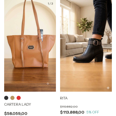
1
/
3
RITA
CARTERA LADY
$119.882,00
$113.888,00
5
% OFF
$58.059,00