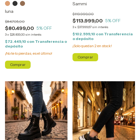
Sammi
luna
$119.999,00
$113.999,00
5
% OFF
$84.705,00
$80.499,00
3
x
$37.999,67
sin interés
5
% OFF
$102.599,10
con
Transferencia
3
x
$26.833,00
sin interés
o depósito
$72.449,10
con
Transferencia o
¡Solo quedan
2
en stock!
depósito
¡No te lo pierdas, es el último!
Comprar
Comprar