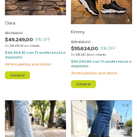
Clara
Kimmy
$51.764,00
$49.249,00
5
% OFF
$58.469,00
3
x
$16.416,33
sin interés
$55.624,00
5
% OFF
$44.324,10
con
Transferencia o
3
x
$18.541,33
sin interés
depósito
$50.061,60
con
Transferencia o
¡No te lo pierdas, es el último!
depósito
¡No te lo pierdas, es el último!
Comprar
Comprar
1
/
2