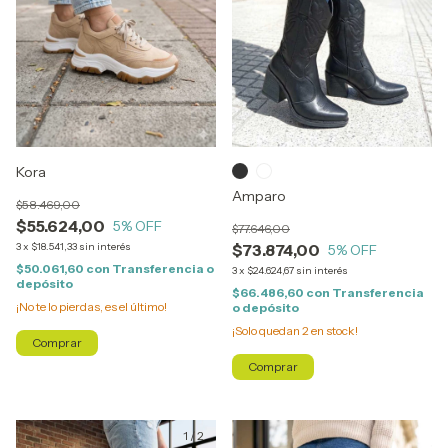
Kora
Amparo
$58.469,00
$55.624,00
5
% OFF
$77.646,00
3
x
$18.541,33
sin interés
$73.874,00
5
% OFF
$50.061,60
con
Transferencia o
3
x
$24.624,67
sin interés
depósito
$66.486,60
con
Transferencia
¡No te lo pierdas, es el último!
o depósito
¡Solo quedan
2
en stock!
Comprar
Comprar
1
/
2