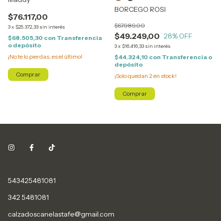
BORCEGO ROSI
$76.117,00
$67.989,00
3
x
$25.372,33
sin interés
$49.249,00
28
% OFF
$68.505,30
con
Transferencia
o depósito
3
x
$16.416,33
sin interés
¡No te lo pierdas, es el último!
$44.324,10
con
Transferencia o
depósito
Comprar
¡Solo quedan
2
en stock!
Comprar
543425481081
342 5481081
calzadoscanelastafe@gmail.com