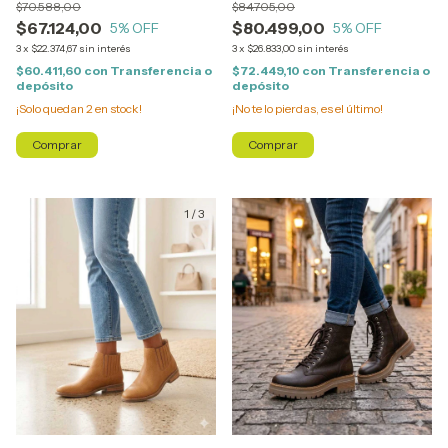
$70.588,00
$84.705,00
$67.124,00
$80.499,00
5
% OFF
5
% OFF
3
x
$22.374,67
sin interés
3
x
$26.833,00
sin interés
$60.411,60
con
Transferencia o
$72.449,10
con
Transferencia o
depósito
depósito
¡Solo quedan
2
en stock!
¡No te lo pierdas, es el último!
Comprar
Comprar
1
/
3