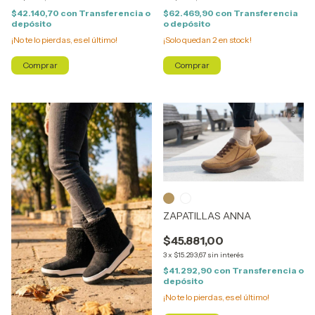
$42.140,70
con
Transferencia o
$62.469,90
con
Transferencia
depósito
o depósito
¡No te lo pierdas, es el último!
¡Solo quedan
2
en stock!
Comprar
Comprar
1
/
2
1
/
2
ZAPATILLAS ANNA
$45.881,00
3
x
$15.293,67
sin interés
$41.292,90
con
Transferencia o
depósito
¡No te lo pierdas, es el último!