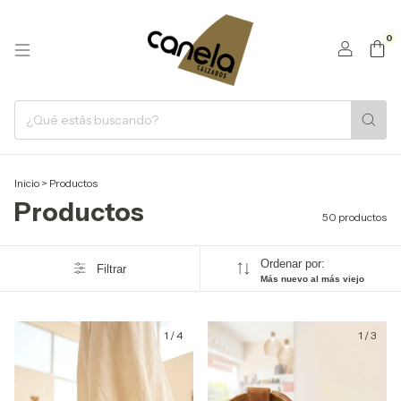
0
Inicio
>
Productos
Productos
50 productos
Ordenar por:
Filtrar
Más nuevo al más viejo
1
/
4
1
/
3