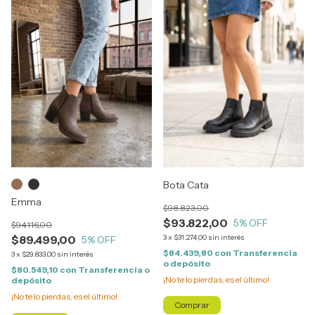
Bota Cata
Emma
$98.823,00
$93.822,00
5
% OFF
$94.116,00
$89.499,00
3
x
$31.274,00
sin interés
5
% OFF
$84.439,80
con
Transferencia
3
x
$29.833,00
sin interés
o depósito
$80.549,10
con
Transferencia o
¡No te lo pierdas, es el último!
depósito
¡No te lo pierdas, es el último!
Comprar