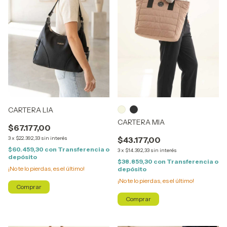
CARTERA LIA
CARTERA MIA
$67.177,00
3
x
$22.392,33
sin interés
$43.177,00
$60.459,30
con
Transferencia o
3
x
$14.392,33
sin interés
depósito
$38.859,30
con
Transferencia o
¡No te lo pierdas, es el último!
depósito
¡No te lo pierdas, es el último!
Comprar