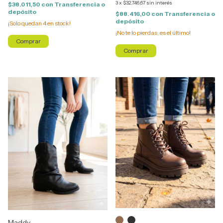
3
x
$32.746,67
sin interés
$38.011,50
con
Transferencia o
depósito
$88.416,00
con
Transferencia o
depósito
¡Solo quedan
4
en stock!
¡No te lo pierdas, es el último!
Comprar
Comprar
1
/
2
Maddy