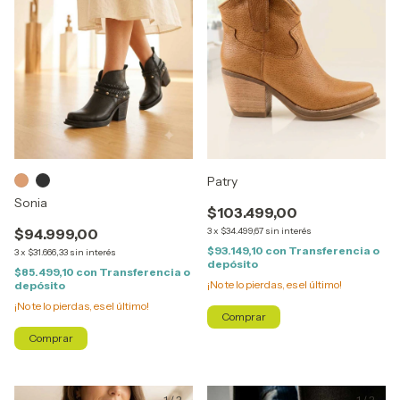
Patry
Sonia
$103.499,00
$94.999,00
3
x
$34.499,67
sin interés
$93.149,10
con
Transferencia o
3
x
$31.666,33
sin interés
depósito
$85.499,10
con
Transferencia o
¡No te lo pierdas, es el último!
depósito
¡No te lo pierdas, es el último!
Comprar
Comprar
1
/
2
1
/
2