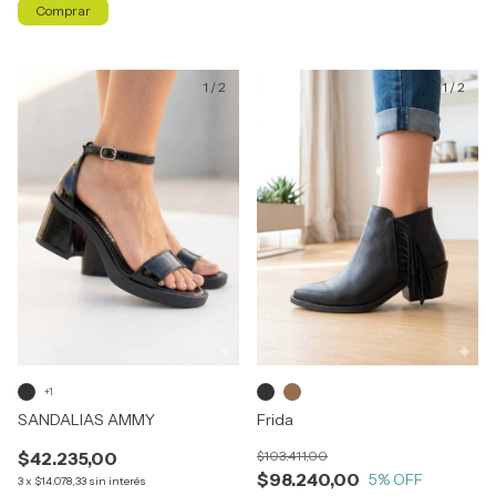
Comprar
1
/
2
1
/
2
+1
SANDALIAS AMMY
Frida
$42.235,00
$103.411,00
$98.240,00
5
% OFF
3
x
$14.078,33
sin interés