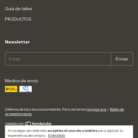
Guía de talles
PRODUCTOS
Newsletter
Medios de envío
Defensa de las y los consumidores. Para reclamos
ingresá acá.
/
Botón de
arrepentimiento
Al navegar por este sitio
aceptás el uso de cookies
para agilizar tu
Copyright canelacalzadosok - 2026. Todos los derechos reservados.
experiencia de compra.
Entendido