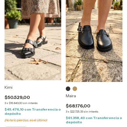
Kimi
Maira
$50.529,00
3
x
$16.843,00
sin interés
$68.176,00
$45.476,10
con
Transferencia o
3
x
$22.725,33
sin interés
depósito
$61.358,40
con
Transferencia o
¡No te lo pierdas, es el último!
depósito