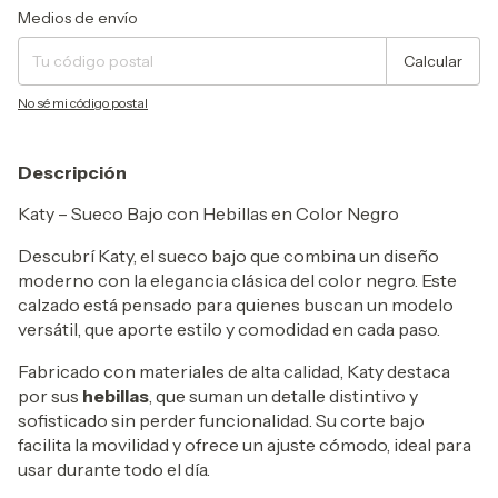
Entregas para el CP:
Cambiar CP
Medios de envío
Calcular
No sé mi código postal
Descripción
Katy – Sueco Bajo con Hebillas en Color Negro
Descubrí Katy, el sueco bajo que combina un diseño
moderno con la elegancia clásica del color negro. Este
calzado está pensado para quienes buscan un modelo
versátil, que aporte estilo y comodidad en cada paso.
Fabricado con materiales de alta calidad, Katy destaca
por sus
hebillas
, que suman un detalle distintivo y
sofisticado sin perder funcionalidad. Su corte bajo
facilita la movilidad y ofrece un ajuste cómodo, ideal para
usar durante todo el día.