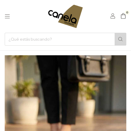
0
1
/
5