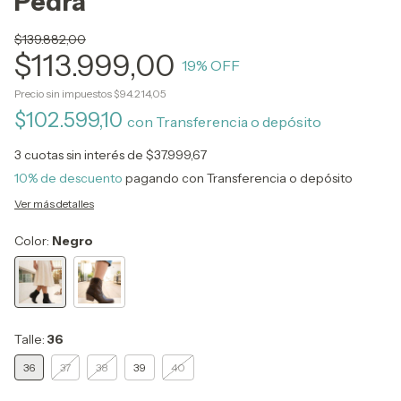
Pedra
$139.882,00
$113.999,00
19
% OFF
Precio sin impuestos
$94.214,05
$102.599,10
con
Transferencia o depósito
3
cuotas sin interés de
$37.999,67
10% de descuento
pagando con Transferencia o depósito
Ver más detalles
Color:
Negro
Talle:
36
36
37
38
39
40