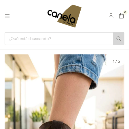
0
1
/
5