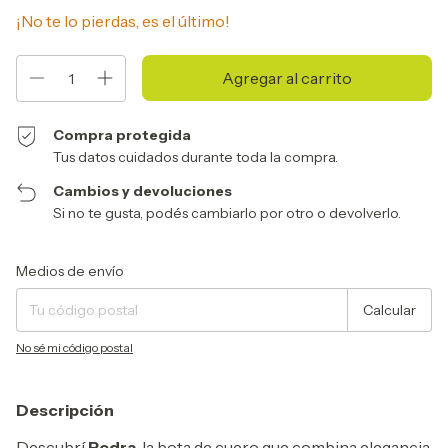
¡No te lo pierdas, es el último!
Compra protegida
Tus datos cuidados durante toda la compra.
Cambios y devoluciones
Si no te gusta, podés cambiarlo por otro o devolverlo.
Entregas para el CP:
Cambiar CP
Medios de envío
Calcular
No sé mi código postal
Descripción
Descubrí
Pedra
, la bota de cuero que combina elegancia