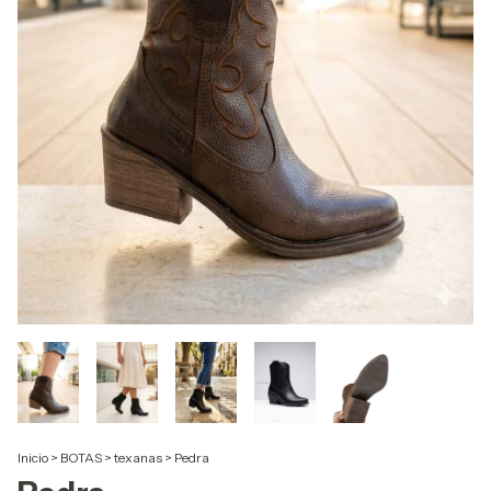
Inicio
>
BOTAS
>
texanas
>
Pedra