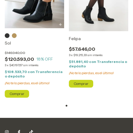
Felipa
Sol
$57.646,00
$146.940,00
3
x
$19.215,33
sin interés
$120.593,00
18
% OFF
$51.881,40
con
Transferencia o
3
x
$40.197,67
sin interés
depósito
$108.533,70
con
Transferencia
¡No te lo pierdas, es el último!
o depósito
¡No te lo pierdas, es el último!
Comprar
Comprar