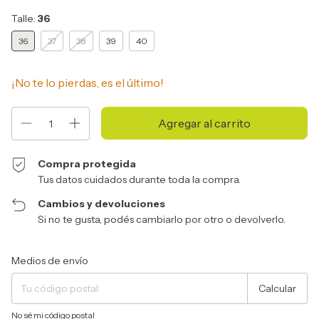
Talle:
36
36
37
38
39
40
¡No te lo pierdas, es el último!
Compra protegida
Tus datos cuidados durante toda la compra.
Cambios y devoluciones
Si no te gusta, podés cambiarlo por otro o devolverlo.
Entregas para el CP:
Cambiar CP
Medios de envío
Calcular
No sé mi código postal