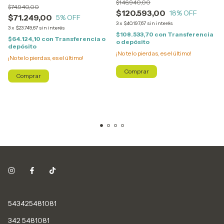
$146.940,00
$74.940,00
$120.593,00
18
% OFF
$71.249,00
5
% OFF
3
x
$40.197,67
sin interés
3
x
$23.749,67
sin interés
$108.533,70
con
Transferencia
$64.124,10
con
Transferencia o
o depósito
depósito
¡No te lo pierdas, es el último!
¡No te lo pierdas, es el último!
Comprar
Comprar
543425481081
342 5481081