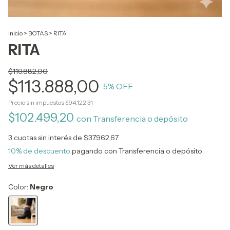
Inicio
>
BOTAS
>
RITA
RITA
$119.882,00
$113.888,00
5
% OFF
Precio sin impuestos
$94.122,31
$102.499,20
con
Transferencia o depósito
3
cuotas sin interés de
$37.962,67
10% de descuento
pagando con Transferencia o depósito
Ver más detalles
Color:
Negro